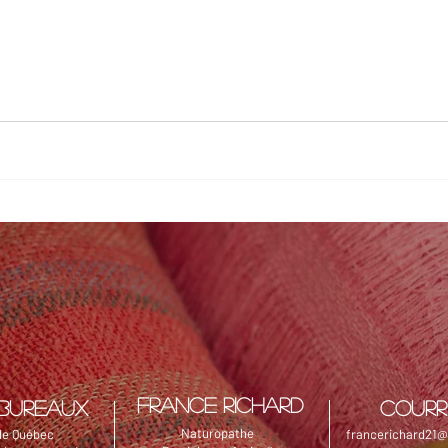
FRANCE RICHARD
BUREAUX
COURR
Naturopathe
 de Québec
francerichard21