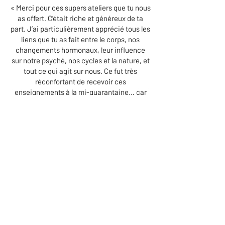
« Merci pour ces supers ateliers que tu nous
as offert. C’était riche et généreux de ta
part. J’ai particulièrement apprécié tous les
liens que tu as fait entre le corps, nos
changements hormonaux, leur influence
sur notre psyché, nos cycles et la nature, et
tout ce qui agit sur nous. Ce fut très
réconfortant de recevoir ces
enseignements à la mi-quarantaine… car
des changements commencent déjà à se
faire sentir et ceux à venir seront accueillis
avec plus de compréhension et de
bienveillance envers moi-même. J’aimerais
que toutes les femmes aient accès à ces
enseignements que tu transmets si bien
France. Tu es douée pour rassembler,
vulgariser et transmettre des informations
avec ta poésie et ta sagesse de femme
médecine. Merci infiniment !! »
M.R.