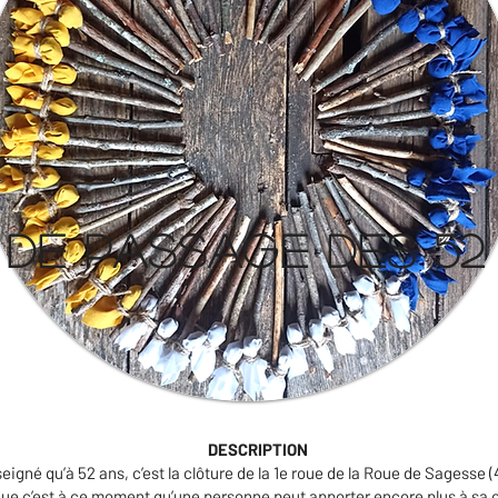
e de passage des 52
DESCRIPTION
eigné qu’à 52 ans, c’est la clôture de la 1e roue de la Roue de Sagesse (
ue c’est à ce moment qu’une personne peut apporter encore plus à s