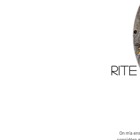
Rit
On m’a ens
considère q