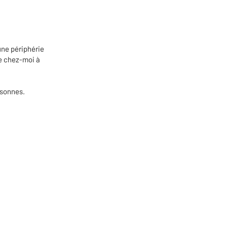
 une périphérie
de chez-moi à
rsonnes.