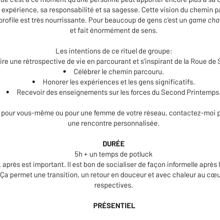
 expérience, sa responsabilité et sa sagesse. Cette vision du chemin p
 profile est très nourrissante. Pour beaucoup de gens c’est un
game
cha
et fait énormément de sens.
Les intentions de ce rituel de groupe:
ire une rétrospective de vie en parcourant et s’inspirant de la Roue de
Célébrer le chemin parcouru.
Honorer les expériences et les gens significatifs.
Recevoir des enseignements sur les forces du Second Printemps
t pour vous-même ou pour une femme de votre réseau, contactez-moi p
une rencontre personnalisée.
DURÉE
5h + un temps de potluck
 après est important. Il est bon de socialiser de façon informelle après l
 Ça permet une transition, un retour en douceur et avec chaleur au cœu
respectives.
PRÉSENTIEL