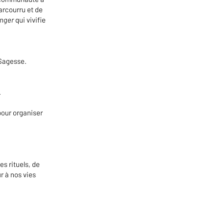
arcourru et de
nger
qui vivifie
 Sagesse.
.
our organiser
es rituels, de
r à nos vies