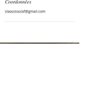
Coordonnées
slaouisoulaf@gmail.com
DEUX BUREAUX
Ville de Québec
Inverness (Bois-Francs)
FRANCE RICHARD
Naturopathe
Praticienne Arvigo®
Ritualiste
COURRIEL
francerichard21@gmail.com