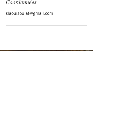
Coordonnées
slaouisoulaf@gmail.com
DEUX BUREAUX
Ville de Québec
Inverness (Bois-Francs)
FRANCE RICHARD
Naturopathe
Praticienne Arvigo®
Ritualiste
COURRIEL
francerichard21@gmail.com