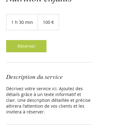
100 euros
1 h 30 min
1
100 €
3
0
m
i
Réserver
n
Description du service
Décrivez votre service ici. Ajoutez des
détails grâce à un texte informatif et
clair. Une description détaillée et précise
attirera l'attention de vos clients et les
invitera à réserver.